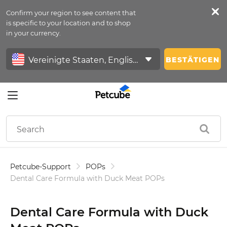
Confirm your region to see content that
Petfeed
is specific to your location and to shop
in your currency.
Anmelden
BESTÄTIGEN
Petcube-Support
POPs
Dental Care Formula with Duck Meat POPs
Dental Care Formula with Duck