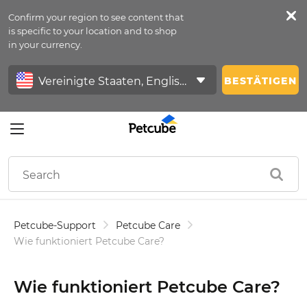
Confirm your region to see content that
Petfeed
is specific to your location and to shop
in your currency.
Anmelden
BESTÄTIGEN
Petcube-Support
Petcube Care
Wie funktioniert Petcube Care?
Wie funktioniert Petcube Care?