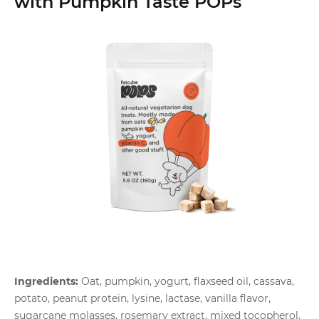
with Pumpkin Taste POPs
Ingredients:
Oat, pumpkin, yogurt, flaxseed oil, cassava,
potato, peanut protein, lysine, lactase, vanilla flavor,
sugarcane molasses, rosemary extract, mixed tocopherol,