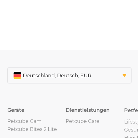
Geräte
Dienstleistungen
Petf
Petcube Cam
Petcube Care
Lifes
Petcube Bites 2 Lite
Gesu
Haust