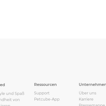
Ressourcen
Unternehme
eed
Support
Über uns
tyle und Spaß
Petcube-App
Karriere
ndheit von
Pressemappe
ieren