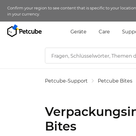
Confirm your region to see content that is specific to your locatio
in your currency.
Geräte
Care
Supp
Petcube-Support
Petcube Bites
Verpackungsin
Bites