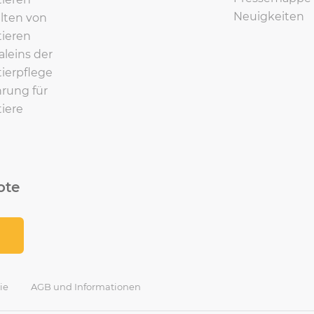
Neuigkeiten
lten von
ieren
leins der
ierpflege
rung für
iere
ote
ie
AGB und Informationen