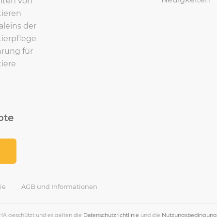
lten von
ieren
leins der
ierpflege
rung für
iere
ote
ie
AGB und Informationen
HA geschützt und es gelten die
Datenschutzrichtlinie
und die
Nutzungsbedingun