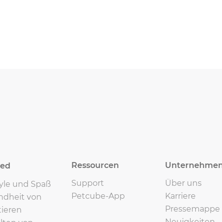
Ressourcen
Unternehme
eed
Support
Über uns
tyle und Spaß
Petcube-App
Karriere
ndheit von
Pressemappe
ieren
Neuigkeiten