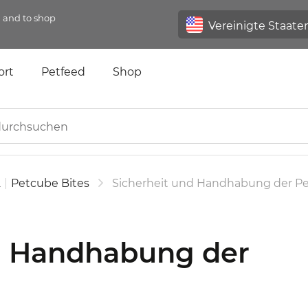
n and to shop
ort
Petfeed
Shop
2
|
Petcube Bites
Sicherheit und Handhabung der Pe
d Handhabung der