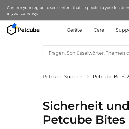
Confirm your region to see content that is specific to your locatio
in your currency.
Geräte
Care
Supp
Petcube-Support
Petcube Bites 
Sicherheit un
Petcube Bites