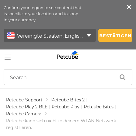
Confirm your region to see content that
Petfeed
is specific to your location and to shop
in your currency.
Anmelden
BESTÄTIGEN
Petcube-Support
Petcube Bites 2
|
Petcube Play 2 BLE
|
Petcube Play
|
Petcube Bites
|
Petcube Camera
Petcube kann sich nicht in deinem WLAN-Netzwerk
registrieren.