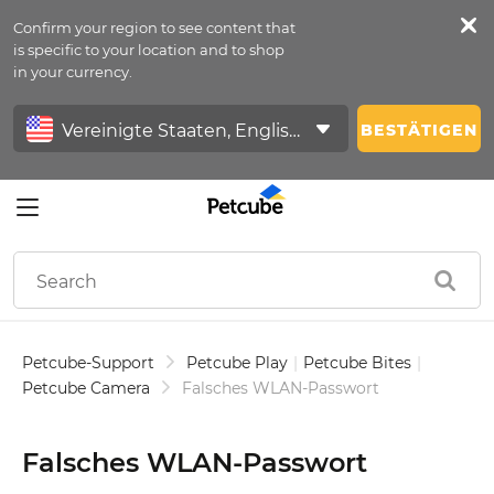
Confirm your region to see content that
Petfeed
is specific to your location and to shop
in your currency.
Anmelden
BESTÄTIGEN
Petcube-Support
Petcube Play
|
Petcube Bites
|
Petcube Camera
Falsches WLAN-Passwort
Falsches WLAN-Passwort