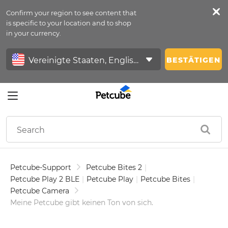
Confirm your region to see content that
Petfeed
is specific to your location and to shop
in your currency.
Anmelden
BESTÄTIGEN
Petcube-Support
Petcube Bites 2
|
Petcube Play 2 BLE
|
Petcube Play
|
Petcube Bites
|
Petcube Camera
Meine Petcube gibt keinen Ton von sich.