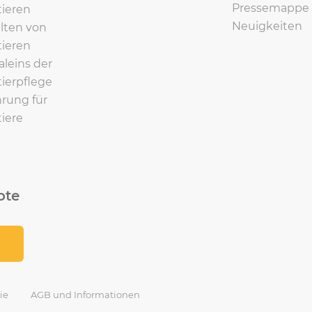
Pressemappe
ieren
Neuigkeiten
lten von
ieren
leins der
ierpflege
rung für
iere
ote
ie
AGB und Informationen