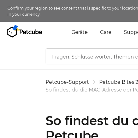
Confirm your region to see content that is specific to your locatio
in your currency.
Geräte
Care
Supp
Petcube-Support
Petcube Bites 
So findest du die MAC-Adresse der 
So findest du
Petcube