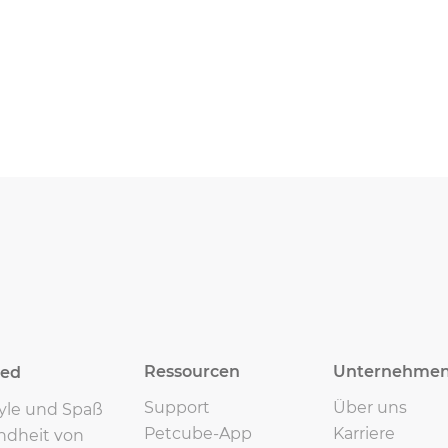
Ressourcen
Unternehme
eed
Support
Über uns
tyle und Spaß
Petcube-App
Karriere
ndheit von