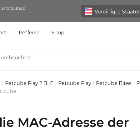
n and to shop
ort
Petfeed
Shop
2
|
Petcube Play 2 BLE
|
Petcube Play
|
Petcube Bites
|
P
Petcube
 die MAC-Adresse der