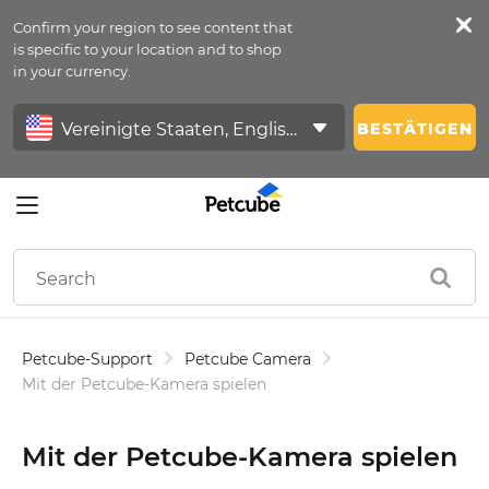
Confirm your region to see content that
Petfeed
is specific to your location and to shop
in your currency.
Anmelden
BESTÄTIGEN
Petcube-Support
Petcube Camera
Mit der Petcube-Kamera spielen
Mit der Petcube-Kamera spielen