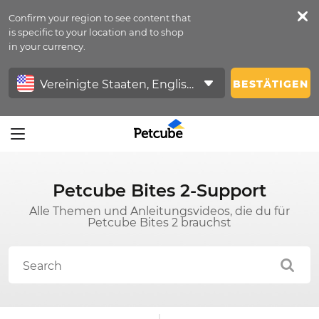
Confirm your region to see content that
Petfeed
is specific to your location and to shop
in your currency.
Anmelden
BESTÄTIGEN
Petcube Bites 2-Support
Alle Themen und Anleitungsvideos, die du für
Petcube Bites 2 brauchst