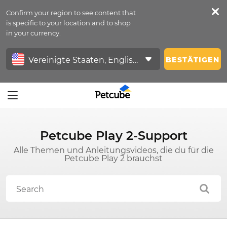
Confirm your region to see content that
Petfeed
is specific to your location and to shop
in your currency.
Anmelden
BESTÄTIGEN
Petcube Play 2-Support
Alle Themen und Anleitungsvideos, die du für die
Petcube Play 2 brauchst