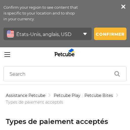
Confirm your region to see content that
Petfeed
is specific to your location and to shop
in your currency.
Se Connecter
CONFIRMER
Assistance Petcube
Petcube Play
|
Petcube Bites
Types de paiement acceptés
Types de paiement acceptés