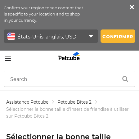
Confirm your region to see content that
Petfeed
is specific to your location and to shop
in your currency.
Se Connecter
CONFIRMER
Assistance Petcube
Petcube Bites 2
Sélectionner la bonne taille d'insert de friandise à utiliser
sur Petcube Bites 2
Sélectionner la bonne taille