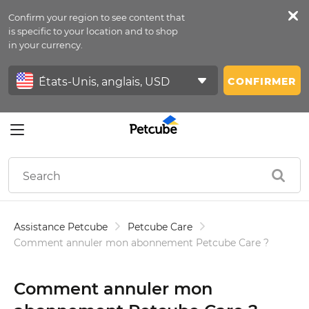
Confirm your region to see content that
Petfeed
is specific to your location and to shop
in your currency.
Se Connecter
CONFIRMER
Assistance Petcube
Petcube Care
Comment annuler mon abonnement Petcube Care ?
Comment annuler mon