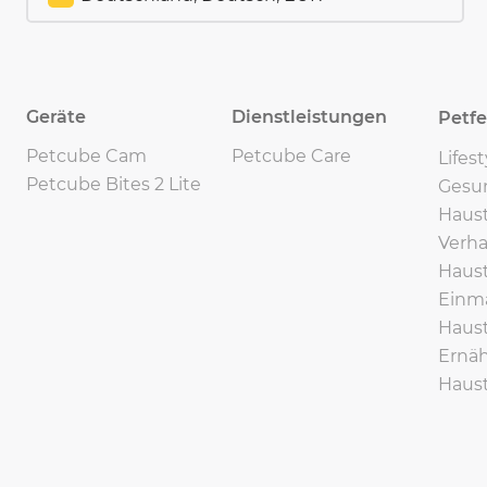
Geräte
Dienstleistungen
Petf
Petcube Cam
Petcube Care
Lifes
Petcube Bites 2 Lite
Gesu
Haust
Verha
Haust
Einma
Haust
Ernäh
Haust