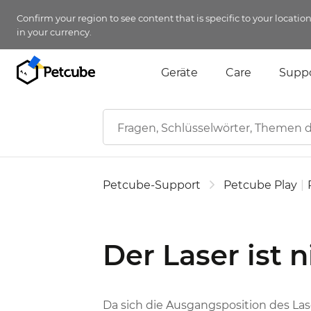
Confirm your region to see content that is specific to your locatio
in your currency.
Geräte
Care
Supp
Petcube-Support
Petcube Play
|
Der Laser ist 
Da sich die Ausgangsposition des La