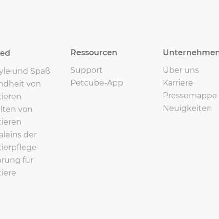
Ressourcen
Unternehme
eed
Support
Über uns
tyle und Spaß
Petcube-App
Karriere
ndheit von
Pressemappe
ieren
Neuigkeiten
lten von
ieren
leins der
ierpflege
rung für
iere