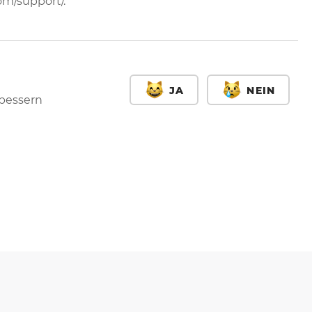
m/support/.
JA
NEIN
rbessern