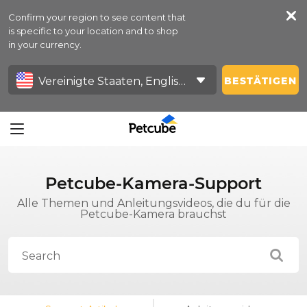
Confirm your region to see content that
Petfeed
is specific to your location and to shop
in your currency.
Anmelden
BESTÄTIGEN
Petcube-Kamera-Support
Alle Themen und Anleitungsvideos, die du für die
Petcube-Kamera brauchst