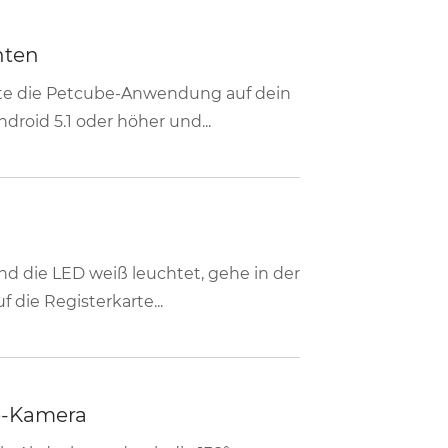
hten
tte die Petcube-Anwendung auf dein
droid 5.1 oder höher und...
nd die LED weiß leuchtet, gehe in der
 die Registerkarte...
be-Kamera