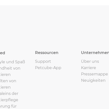
Ressourcen
Unternehme
eed
Support
Über uns
tyle und Spaß
Petcube-App
Karriere
ndheit von
Pressemappe
ieren
Neuigkeiten
lten von
ieren
leins der
ierpflege
rung für