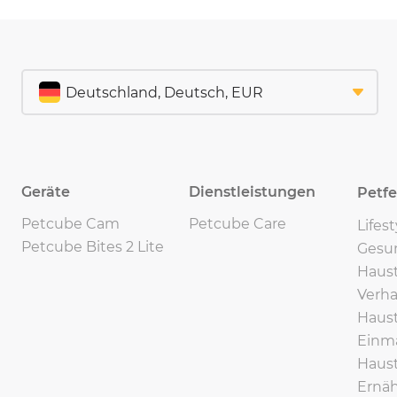
Geräte
Dienstleistungen
Petf
Petcube Cam
Petcube Care
Lifes
Petcube Bites 2 Lite
Gesu
Haust
Verha
Haust
Einma
Haust
Ernäh