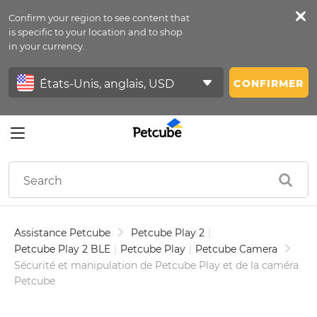
Confirm your region to see content that
Petfeed
is specific to your location and to shop
in your currency.
Se Connecter
CONFIRMER
Assistance Petcube
Petcube Play 2
|
Petcube Play 2 BLE
|
Petcube Play
|
Petcube Camera
Sécurité et manipulation de Petcube Play et de la caméra
Petcube