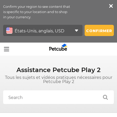
Confirm your region to see content that
Petfeed
is specific to your location and to shop
in your currency.
Se Connecter
CONFIRMER
Assistance Petcube Play 2
Tous les sujets et vidéos pratiques nécessaires pour
Petcube Play 2