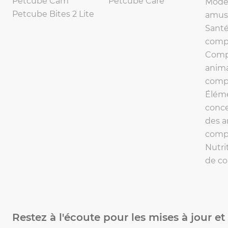
Petcube Cam
Petcube Care
Mode 
Petcube Bites 2 Lite
amus
Santé
comp
Comp
anim
comp
Éléme
conce
des 
comp
Nutri
de c
Restez à l'écoute pour les mises à jour et 