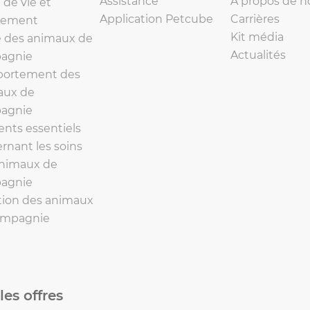
Assistance
À propos de n
de vie et
Application Petcube
Carrières
ement
Kit média
 des animaux de
Actualités
agnie
ortement des
aux de
agnie
nts essentiels
rnant les soins
animaux de
agnie
tion des animaux
ompagnie
les offres