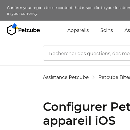
Confirm your region to see content that is specific to your locatio
in your currency.
Appareils
Soins
As
Assistance Petcube
Petcube Bite
Configurer Pet
appareil iOS