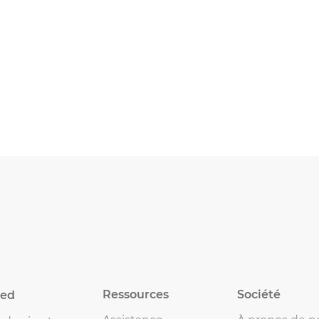
Ressources
Société
eed