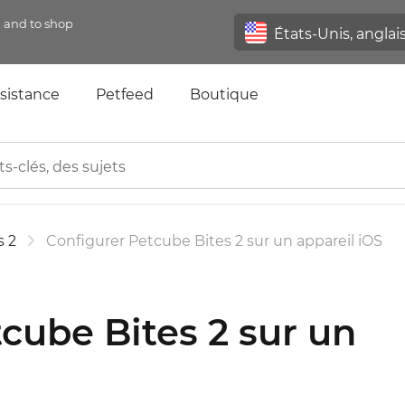
n and to shop
sistance
Petfeed
Boutique
s 2
Configurer Petcube Bites 2 sur un appareil iOS
cube Bites 2 sur un