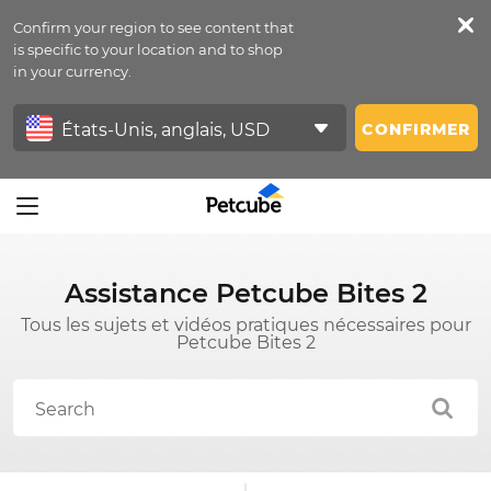
Confirm your region to see content that
Petfeed
is specific to your location and to shop
in your currency.
Se Connecter
CONFIRMER
Assistance Petcube Bites 2
Tous les sujets et vidéos pratiques nécessaires pour
Petcube Bites 2