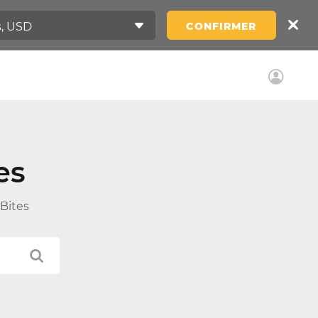
CONFIRMER
es
 Bites