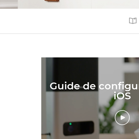
Guide de configu
iOS