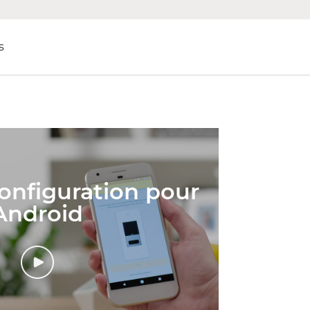
s
onfiguration pour
Android