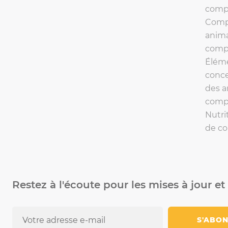
comp
Comp
anim
comp
Éléme
conce
des 
comp
Nutri
de c
Restez à l'écoute pour les mises à jour et 
S'ABO