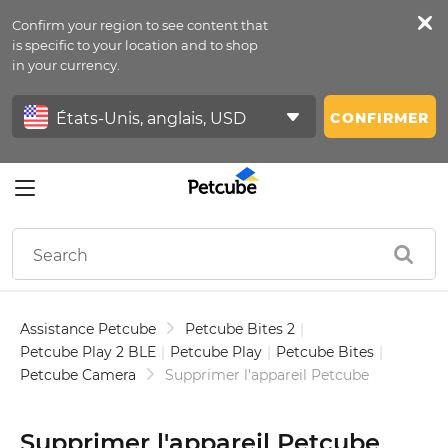
Confirm your region to see content that
Petfeed
is specific to your location and to shop
in your currency.
Se Connecter
CONFIRMER
Assistance Petcube
Petcube Bites 2
|
Petcube Play 2 BLE
|
Petcube Play
|
Petcube Bites
|
Petcube Camera
Supprimer l'appareil Petcube
Supprimer l'appareil Petcube