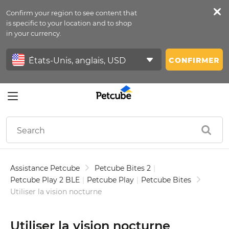
Confirm your region to see content that
Petfeed
is specific to your location and to shop
in your currency.
Se Connecter
CONFIRMER
Assistance Petcube
Petcube Bites 2
|
Petcube Play 2 BLE
|
Petcube Play
|
Petcube Bites
Utiliser la vision nocturne
Utiliser la vision nocturne