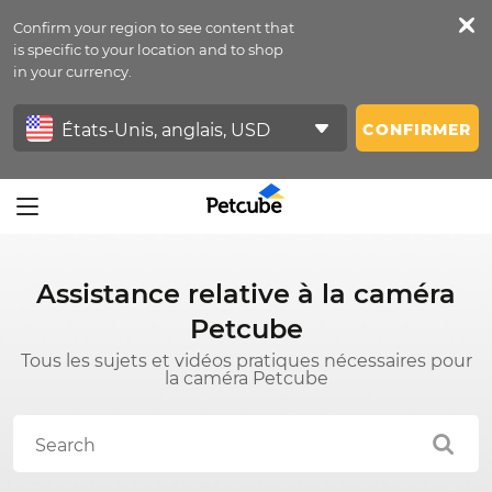
Confirm your region to see content that
Petfeed
is specific to your location and to shop
in your currency.
Se Connecter
CONFIRMER
Assistance relative à la caméra
Petcube
Tous les sujets et vidéos pratiques nécessaires pour
la caméra Petcube