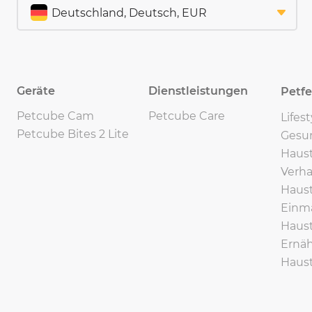
Geräte
Dienstleistungen
Petf
Petcube Cam
Petcube Care
Lifes
Petcube Bites 2 Lite
Gesu
Haust
Verha
Haust
Einma
Haust
Ernäh
Haust