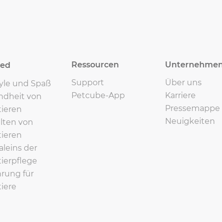
Ressourcen
Unternehme
eed
Support
Über uns
tyle und Spaß
Petcube-App
Karriere
ndheit von
Pressemappe
ieren
Neuigkeiten
lten von
ieren
leins der
ierpflege
rung für
iere