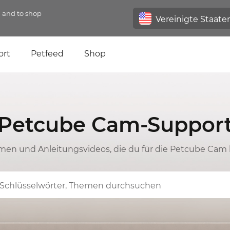
n and to shop
ort
Petfeed
Shop
Petcube Cam-Suppor
men und Anleitungsvideos, die du für die Petcube Cam