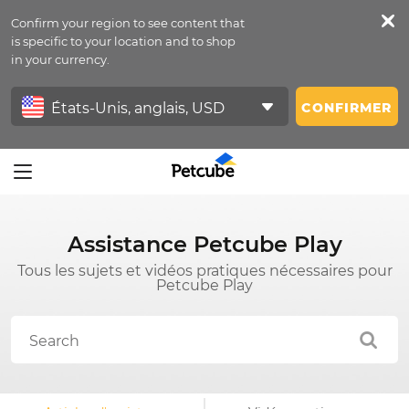
Confirm your region to see content that
Petfeed
is specific to your location and to shop
in your currency.
Se Connecter
CONFIRMER
Assistance Petcube Play
Tous les sujets et vidéos pratiques nécessaires pour
Petcube Play